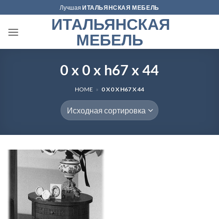
Skip
Лучшая
ИТАЛЬЯНСКАЯ МЕБЕЛЬ
to
ИТАЛЬЯНСКАЯ
content
МЕБЕЛЬ
0 x 0 x h67 x 44
HOME
»
0 X 0 X H67 X 44