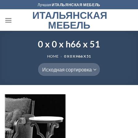
Skip
Лучшая
ИТАЛЬЯНСКАЯ МЕБЕЛЬ
to
ИТАЛЬЯНСКАЯ
content
МЕБЕЛЬ
0 x 0 x h66 x 51
HOME
»
0 X 0 X H66 X 51