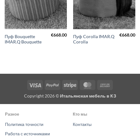
€
668.00
€
668.00
Пуф Bouquette
Пуф Corolla IMAR.Q
IMAR.Q Bouquette
Corolla
Visa
PayPal
Stripe
MasterCard
Cash
On
Copyright 2026 ©
Итальянская мебель в КЗ
Delivery
Разное
Кто мы
Политика точности
Контакты
Работа с источниками