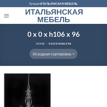
Skip
Лучшая
ИТАЛЬЯНСКАЯ МЕБЕЛЬ
to
ИТАЛЬЯНСКАЯ
content
МЕБЕЛЬ
0 x 0 x h106 x 96
HOME
»
0 X 0 X H106 X 96